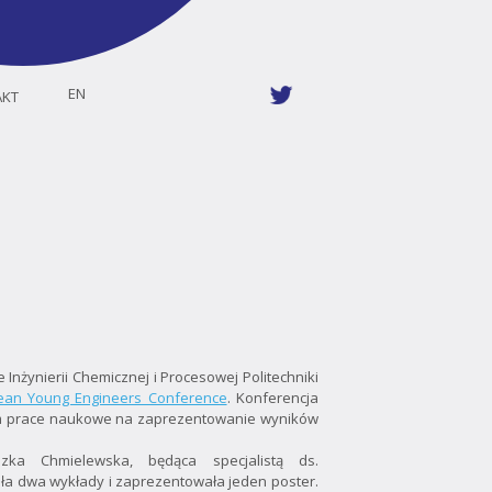
EN
AKT
Inżynierii Chemicznej i Procesowej Politechniki
ean Young Engineers Conference
. Konferencja
m prace naukowe na zaprezentowanie wyników
zka Chmielewska, będąca specjalistą ds.
iła dwa wykłady i zaprezentowała jeden poster.