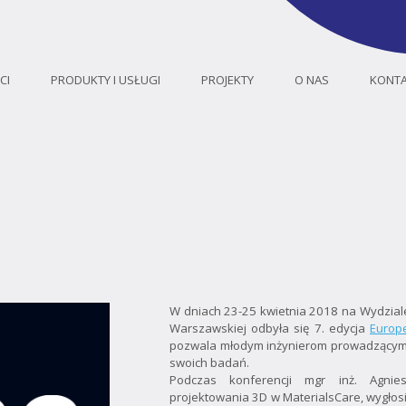
CI
PRODUKTY I USŁUGI
PROJEKTY
O NAS
KONT
W dniach 23-25 kwietnia 2018 na Wydziale 
Warszawskiej odbyła się 7. edycja
Europ
pozwala młodym inżynierom prowadzący
swoich badań.
Podczas konferencji mgr inż. Agnies
projektowania 3D w MaterialsCare, wygłos