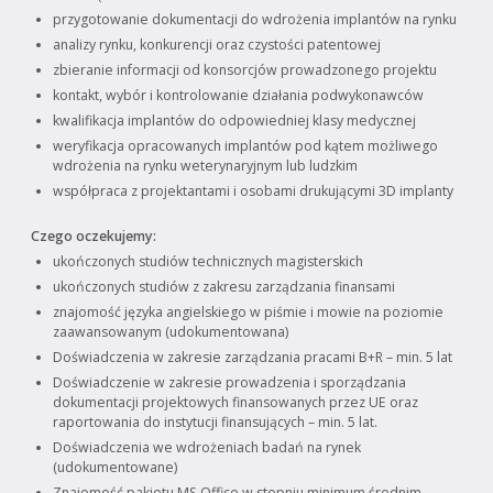
przygotowanie dokumentacji do wdrożenia implantów na rynku
analizy rynku, konkurencji oraz czystości patentowej
zbieranie informacji od konsorcjów prowadzonego projektu
kontakt, wybór i kontrolowanie działania podwykonawców
kwalifikacja implantów do odpowiedniej klasy medycznej
weryfikacja opracowanych implantów pod kątem możliwego
wdrożenia na rynku weterynaryjnym lub ludzkim
współpraca z projektantami i osobami drukującymi 3D implanty
Czego oczekujemy:
ukończonych studiów technicznych magisterskich
ukończonych studiów z zakresu zarządzania finansami
znajomość języka angielskiego w piśmie i mowie na poziomie
zaawansowanym (udokumentowana)
Doświadczenia w zakresie zarządzania pracami B+R – min. 5 lat
Doświadczenie w zakresie prowadzenia i sporządzania
dokumentacji projektowych finansowanych przez UE oraz
raportowania do instytucji finansujących – min. 5 lat.
Doświadczenia we wdrożeniach badań na rynek
(udokumentowane)
Znajomość pakietu MS Office w stopniu minimum średnim